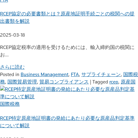
RCEP協定の必要書類とは？原産地証明手続ごとの税関への提
出書類を解説
2025-03-18
RCEP協定税率の適用を受けるためには、輸入締約国の税関に
お…
さらに読む
Posted in
Business Management
,
FTA
,
サプライチェーン
,
国際税
務
,
国際貿易管理
,
貿易コンプライアンス
|
Tagged
rcep
,
原産国
国際税務
RCEP特定原産地証明書の発給にあたり必要な原産品判定基準
について解説