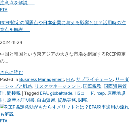
FTA
RCEP協定の問題点や日本企業に与える影響とは？活用時の注
意点を解説
2024-11-29
中国と韓国という東アジアの大きな市場を網羅するRCEP協定
の…
さらに読む
Posted in
Business Management
,
FTA
,
サプライチェーン
,
リーダ
ーシップと戦略
,
リスクマネージメント
,
国際税務
,
国際貿易管
理
,
間接税
|
Tagged
EPA
,
globaltrade
,
HSコード
,
rcep
,
原産地規
則
,
原産地証明書
,
自由貿易
,
貿易実務
,
関税
FTA