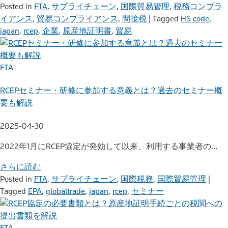
Posted in
FTA
,
サプライチェーン
,
国際貿易管理
,
税務コンプラ
イアンス
,
貿易コンプライアンス
,
間接税
|
Tagged
HS code
,
japan
,
rcep
,
企業
,
原産地証明書
,
貿易
FTA
RCEPセミナー・研修に参加する意義とは？過去のセミナー概
要も解説
2025-04-30
2022年1月にRCEP協定が発効して以来、利用する事業者の…
さらに読む
Posted in
FTA
,
サプライチェーン
,
国際税務
,
国際貿易管理
|
Tagged
EPA
,
globaltrade
,
japan
,
rcep
,
セミナー
FTA