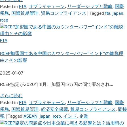
Posted in
FTA
,
サプライチェーン
,
リーダーシップと戦略
,
国際
税務
,
国際貿易管理
,
貿易コンプライアンス
|
Tagged
fta
,
japan
,
rcep
FTA
RCEP加盟国である中国のカウンターパワー”インド”の離脱理
由とその影響
2025-01-07
RCEP協定が2020年11月、加盟国15カ国の間で署名され…
さらに読む
Posted in
FTA
,
サプライチェーン
,
リーダーシップと戦略
,
国際
税務
,
国際貿易管理
,
経済安全保障
,
貿易コンプライアンス
,
間接
税
|
Tagged
ASEAN
,
japan
,
rcep
,
インド
,
企業