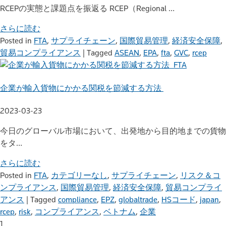
RCEPの実態と課題点を振返る RCEP（Regional …
さらに読む
Posted in
FTA
,
サプライチェーン
,
国際貿易管理
,
経済安全保障
,
貿易コンプライアンス
|
Tagged
ASEAN
,
EPA
,
fta
,
GVC
,
rcep
FTA
企業が輸入貨物にかかる関税を節減する方法
2023-03-23
今日のグローバル市場において、出発地から目的地までの貨物
をタ…
さらに読む
Posted in
FTA
,
カテゴリーなし
,
サプライチェーン
,
リスク＆コ
ンプライアンス
,
国際貿易管理
,
経済安全保障
,
貿易コンプライ
アンス
|
Tagged
compliance
,
EPZ
,
globaltrade
,
HSコード
,
japan
,
rcep
,
risk
,
コンプライアンス
,
ベトナム
,
企業
1