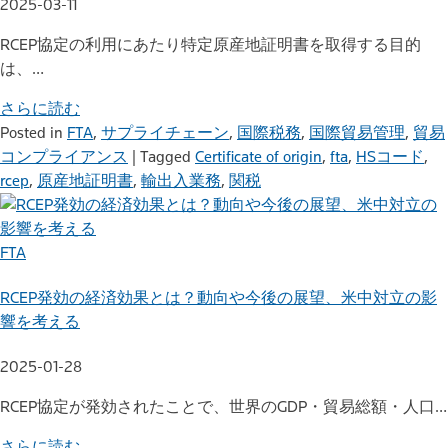
2025-03-11
RCEP協定の利用にあたり特定原産地証明書を取得する目的
は、…
さらに読む
Posted in
FTA
,
サプライチェーン
,
国際税務
,
国際貿易管理
,
貿易
コンプライアンス
|
Tagged
Certificate of origin
,
fta
,
HSコード
,
rcep
,
原産地証明書
,
輸出入業務
,
関税
FTA
RCEP発効の経済効果とは？動向や今後の展望、米中対立の影
響を考える
2025-01-28
RCEP協定が発効されたことで、世界のGDP・貿易総額・人口…
さらに読む