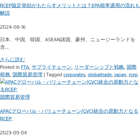
RCEP協定発効がもたらすメリットとは？EPA税率適用の流れも
解説
2024-08-16
日本、中国、韓国、ASEAN諸国、豪州、ニュージーランドを
含…
さらに読む
Posted in
FTA
,
サプライチェーン
,
リーダーシップと戦略
,
国際
税務
,
国際貿易管理
|
Tagged
corporates
,
globaltrade
,
japan
,
rcep
国際貿易管理
APACグローバル・バリューチェーン(GVC)統合の原動力となる
RCEP
2023-09-04