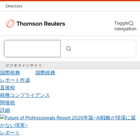
Directory
Thomson
Toggle
navigation
Reuters
Search
ビジネスインサイト
国際税務
国際税務
レポート作成
直接税
税務コンプライアンス
間接税
詳細
レポート