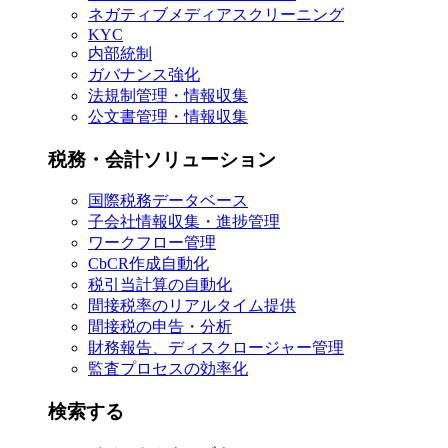
ネガティブメディアスクリーニング
KYC
内部統制
ガバナンス強化
法規制管理・情報収集
公文書管理・情報収集
税務・会計ソリューション
国際税務データベース
子会社情報収集・進捗管理
ワークフロー管理
CbCR作成自動化
税引当計算の自動化
間接税率のリアルタイム提供
間接税の申告・分析
財務報告、ディスクロージャー管理
監査プロセスの効率化
検索する