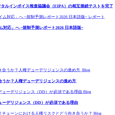
、デジタルインボイス推進協議会（EIPA）の相互接続テストを完了
レポート
ム対応」へ ~規制予測レポート2026 日本語版~
Blog
合うか？人権デューデリジェンスの進め方
Blog
ューデリジェンス（DD）が必須である理由
Blog