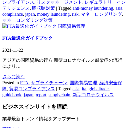
ンプライアンス
,
リスクマネージメント
,
レギュラトリーイン
テリジェンス
,
贈収賄対策
|
Tagged
anti-money laundering
,
asia
,
compliance
,
japan
,
money laundering
,
risk
,
マネーロンダリング
,
マネーロンダリング対策
国際貿易管理
FTA最適化ガイドブック
2021-11-22
アジアの国際貿易の行方 新型コロナウイルス感染症の流行
により…
さらに読む
Posted in
FTA
,
サプライチェーン
,
国際貿易管理
,
経済安全保
障
,
貿易コンプライアンス
|
Tagged
asia
,
fta
,
globaltrade
,
guidebook
,
japan
,
report
,
supplychain
,
新型コロナウイルス
ビジネスインサイト
を購読
業界最新トレンド情報をアップデート