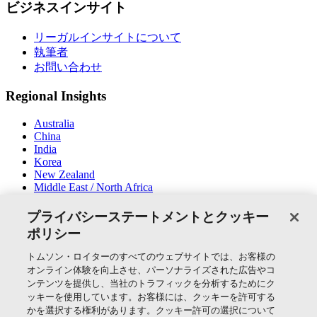
ビジネスインサイト
リーガルインサイトについて
執筆者
お問い合わせ
Regional Insights
Australia
China
India
Korea
New Zealand
Middle East / North Africa
South East Asia
プライバシーステートメントとクッキー
SNSでつながる
ポリシー
トムソン・ロイターのすべてのウェブサイトでは、お客様の
オンライン体験を向上させ、パーソナライズされた広告やコ
ンテンツを提供し、当社のトラフィックを分析するためにク
ッキーを使用しています。お客様には、クッキーを許可する
かを選択する権利があります。クッキー許可の選択について