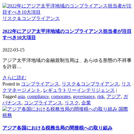
リスク＆コンプライアンス
2022年にアジア太平洋地域のコンプライアンス担当者が注目
すべき10大項目
2022-03-15
アジア太平洋地域の金融規制当局は、あらゆる形態の不祥事
を許容…
さらに読む
Posted in
コンプライアンス
,
リスク＆コンプライアンス
,
リス
クマネージメント
,
レギュラトリーインテリジェンス
|
Tagged
asia
,
compliance
,
corporates
,
governance
,
risk
,
アジア
,
ガ
バナンス
,
コンプライアンス
,
リスク
,
企業
国際
税務
アジア各国における税務当局の間接税への取り組み