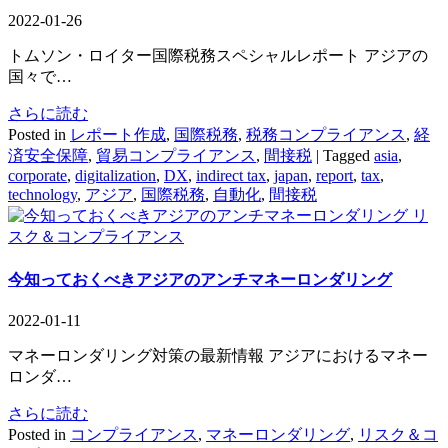
2022-01-26
トムソン・ロイター国際税務スペシャルレポート アジアの
国々で…
さらに読む
Posted in
レポート作成
,
国際税務
,
税務コンプライアンス
,
経
済安全保障
,
貿易コンプライアンス
,
間接税
|
Tagged
asia
,
corporate
,
digitalization
,
DX
,
indirect tax
,
japan
,
report
,
tax
,
technology
,
アジア
,
国際税務
,
自動化
,
間接税
リ
スク＆コンプライアンス
今知っておくべきアジアのアンチマネーロンダリング
2022-01-11
マネーロンダリング対策の最新情報 アジアにおけるマネー
ロンダ…
さらに読む
Posted in
コンプライアンス
,
マネーロンダリング
,
リスク＆コ