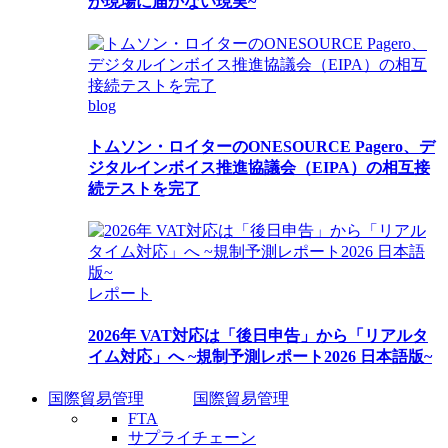
が現場に届かない現実~
blog
トムソン・ロイターのONESOURCE Pagero、デ
ジタルインボイス推進協議会（EIPA）の相互接
続テストを完了
レポート
2026年 VAT対応は「後日申告」から「リアルタ
イム対応」へ ~規制予測レポート2026 日本語版~
国際貿易管理
国際貿易管理
FTA
サプライチェーン