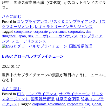
昨年、国連気候変動会議（COP26）がスコットランドのグラ
ス…
さらに読む
Posted in
コンプライアンス
,
リスク＆コンプライアンス
,
リス
クマネージメント
,
レギュラトリーインテリジェンス
|
Tagged
compliance
,
corporate governance
,
corporates
,
due
diligence
,
japan
,
risk
,
コーポレートガバナンス
,
コンプライア
ンス
,
デューデリジェンス
国際貿易管理
ESGとグローバルサプライチェーン
2022-01-17
世界中のサプライチェーンの混乱が毎日のようにニュースに
なる中…
さらに読む
Posted in
FTA
,
コンプライアンス
,
サプライチェーン
,
リスク
マネージメント
,
国際貿易管理
,
経済安全保障
,
貿易コンプラ
イアンス
|
Tagged
corporate governance
,
corporates
,
esg
,
global
,