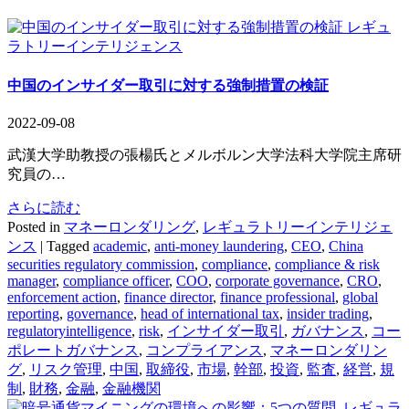
レギュ
ラトリーインテリジェンス
中国のインサイダー取引に対する強制措置の検証
2022-09-08
武漢大学助教授の張楊氏とメルボルン大学法科大学院主席研
究員の…
さらに読む
Posted in
マネーロンダリング
,
レギュラトリーインテリジェ
ンス
|
Tagged
academic
,
anti-money laundering
,
CEO
,
China
securities regulatory commission
,
compliance
,
compliance & risk
manager
,
compliance officer
,
COO
,
corporate governance
,
CRO
,
enforcement action
,
finance director
,
finance professional
,
global
reporting
,
governance
,
head of international tax
,
insider trading
,
regulatoryintelligence
,
risk
,
インサイダー取引
,
ガバナンス
,
コー
ポレートガバナンス
,
コンプライアンス
,
マネーロンダリン
グ
,
リスク管理
,
中国
,
取締役
,
市場
,
幹部
,
投資
,
監査
,
経営
,
規
制
,
財務
,
金融
,
金融機関
レギュラ