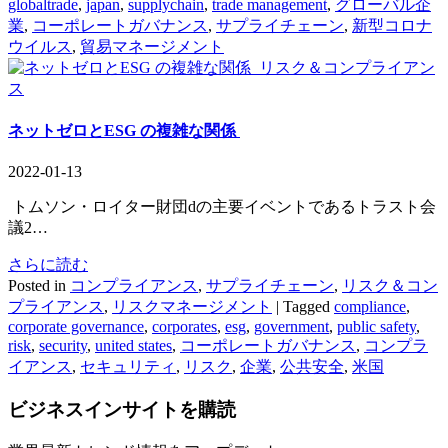
globaltrade
,
japan
,
supplychain
,
trade management
,
グローバル企
業
,
コーポレートガバナンス
,
サプライチェーン
,
新型コロナ
ウイルス
,
貿易マネージメント
リスク＆コンプライアン
ス
ネットゼロとESG の複雑な関係
2022-01-13
トムソン・ロイター財団dの主要イベントであるトラスト会
議2…
さらに読む
Posted in
コンプライアンス
,
サプライチェーン
,
リスク＆コン
プライアンス
,
リスクマネージメント
|
Tagged
compliance
,
corporate governance
,
corporates
,
esg
,
government
,
public safety
,
risk
,
security
,
united states
,
コーポレートガバナンス
,
コンプラ
イアンス
,
セキュリティ
,
リスク
,
企業
,
公共安全
,
米国
ビジネスインサイト
を購読