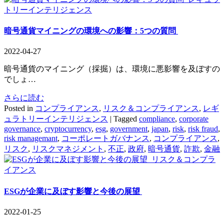
トリーインテリジェンス
暗号通貨マイニングの環境への影響：5つの質問
2022-04-27
暗号通貨のマイニング（採掘）は、環境に悪影響を及ぼすの
でしょ…
さらに読む
Posted in
コンプライアンス
,
リスク＆コンプライアンス
,
レギ
ュラトリーインテリジェンス
|
Tagged
compliance
,
corporate
governance
,
cryptocurrency
,
esg
,
government
,
japan
,
risk
,
risk fraud
,
risk managemant
,
コーポレートガバナンス
,
コンプライアンス
,
リスク
,
リスクマネジメント
,
不正
,
政府
,
暗号通貨
,
詐欺
,
金融
リスク＆コンプラ
イアンス
ESGが企業に及ぼす影響と今後の展望
2022-01-25