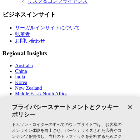
リスク＆コンプライアンス
ビジネスインサイト
リーガルインサイトについて
執筆者
お問い合わせ
Regional Insights
Australia
China
India
Korea
New Zealand
Middle East / North Africa
South East Asia
プライバシーステートメントとクッキー
SNSでつながる
ポリシー
トムソン・ロイターのすべてのウェブサイトでは、お客様の
オンライン体験を向上させ、パーソナライズされた広告やコ
ンテンツを提供し、当社のトラフィックを分析するためにク