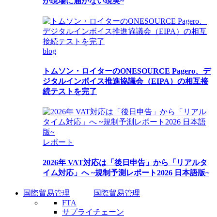
が現場に届かない現実~
blog
トムソン・ロイターのONESOURCE Pagero、デ
ジタルインボイス推進協議会（EIPA）の相互接
続テストを完了
レポート
2026年 VAT対応は「後日申告」から「リアルタ
イム対応」へ ~規制予測レポート2026 日本語版~
国際貿易管理
国際貿易管理
FTA
サプライチェーン