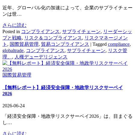
近年、グローバル化の加速によって、企業のサプライチェー
ンは世…
さらに読む
Posted in
コンプライアンス
,
サプライチェーン
,
リーダーシッ
プと戦略
,
リスク＆コンプライアンス
,
リスクマネージメン
ト
,
国際貿易管理
,
貿易コンプライアンス
|
Tagged
compliance
,
globaltrade
,
コンプライアンス
,
サプライチェーン
,
リスク管
理、
,
人権デューデリジェンス
国際貿易管理
【無料レポート】経済安全保障・地政学リスクサーベイ
2026
2026-06-24
「経済安全保障・地政学リスクサーベイ2026」は、目まぐる
し…
さらに読む