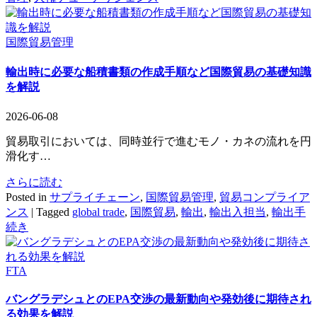
国際貿易管理
輸出時に必要な船積書類の作成手順など国際貿易の基礎知識
を解説
2026-06-08
貿易取引においては、同時並行で進むモノ・カネの流れを円
滑化す…
さらに読む
Posted in
サプライチェーン
,
国際貿易管理
,
貿易コンプライア
ンス
|
Tagged
global trade
,
国際貿易
,
輸出
,
輸出入担当
,
輸出手
続き
FTA
バングラデシュとのEPA交渉の最新動向や発効後に期待され
る効果を解説