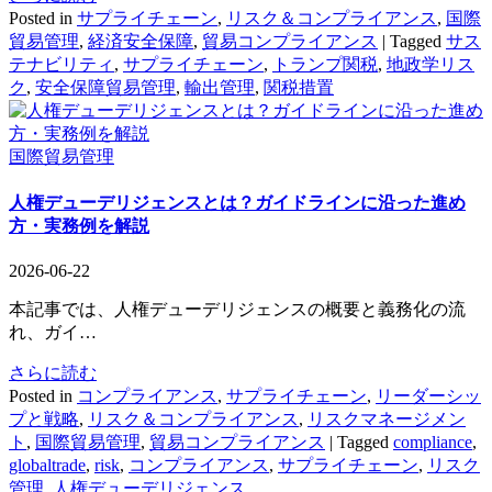
Posted in
サプライチェーン
,
リスク＆コンプライアンス
,
国際
貿易管理
,
経済安全保障
,
貿易コンプライアンス
|
Tagged
サス
テナビリティ
,
サプライチェーン
,
トランプ関税
,
地政学リス
ク
,
安全保障貿易管理
,
輸出管理
,
関税措置
国際貿易管理
人権デューデリジェンスとは？ガイドラインに沿った進め
方・実務例を解説
2026-06-22
本記事では、人権デューデリジェンスの概要と義務化の流
れ、ガイ…
さらに読む
Posted in
コンプライアンス
,
サプライチェーン
,
リーダーシッ
プと戦略
,
リスク＆コンプライアンス
,
リスクマネージメン
ト
,
国際貿易管理
,
貿易コンプライアンス
|
Tagged
compliance
,
globaltrade
,
risk
,
コンプライアンス
,
サプライチェーン
,
リスク
管理
,
人権デューデリジェンス