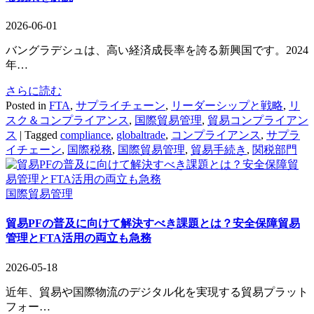
2026-06-01
バングラデシュは、高い経済成長率を誇る新興国です。2024
年…
さらに読む
Posted in
FTA
,
サプライチェーン
,
リーダーシップと戦略
,
リ
スク＆コンプライアンス
,
国際貿易管理
,
貿易コンプライアン
ス
|
Tagged
compliance
,
globaltrade
,
コンプライアンス
,
サプラ
イチェーン
,
国際税務
,
国際貿易管理
,
貿易手続き
,
関税部門
国際貿易管理
貿易PFの普及に向けて解決すべき課題とは？安全保障貿易
管理とFTA活用の両立も急務
2026-05-18
近年、貿易や国際物流のデジタル化を実現する貿易プラット
フォー…