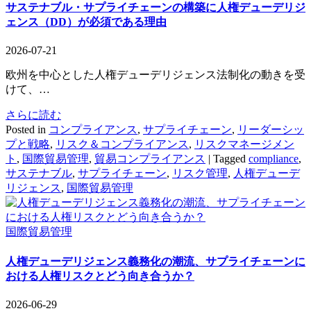
サステナブル・サプライチェーンの構築に人権デューデリジ
ェンス（DD）が必須である理由
2026-07-21
欧州を中心とした人権デューデリジェンス法制化の動きを受
けて、…
さらに読む
Posted in
コンプライアンス
,
サプライチェーン
,
リーダーシッ
プと戦略
,
リスク＆コンプライアンス
,
リスクマネージメン
ト
,
国際貿易管理
,
貿易コンプライアンス
|
Tagged
compliance
,
サステナブル
,
サプライチェーン
,
リスク管理
,
人権デューデ
リジェンス
,
国際貿易管理
国際貿易管理
人権デューデリジェンス義務化の潮流、サプライチェーンに
おける人権リスクとどう向き合うか？
2026-06-29