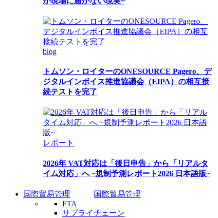
が現場に届かない現実~
blog
トムソン・ロイターのONESOURCE Pagero、デ
ジタルインボイス推進協議会（EIPA）の相互接
続テストを完了
レポート
2026年 VAT対応は「後日申告」から「リアルタ
イム対応」へ ~規制予測レポート2026 日本語版~
国際貿易管理
国際貿易管理
FTA
サプライチェーン