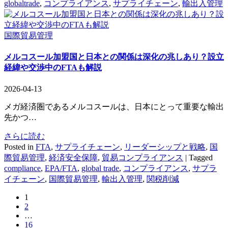
globaltrade
,
コンプライアンス
,
サプライチェーン
,
輸出入管理
国際貿易管理
メルコスール加盟国と日本との関係は深化の兆しあり？設立
経緯や交渉中のFTAも解説
2026-04-13
メガ経済圏であるメルコスールは、日本にとって重要な輸出
先かつ…
さらに読む
Posted in
FTA
,
サプライチェーン
,
リーダーシップと戦略
,
国
際貿易管理
,
経済安全保障
,
貿易コンプライアンス
|
Tagged
compliance
,
EPA/FTA
,
global trade
,
コンプライアンス
,
サプラ
イチェーン
,
国際貿易管理
,
輸出入管理
,
関税削減
1
2
…
16