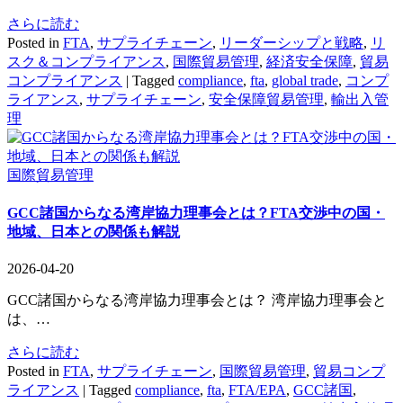
さらに読む
Posted in
FTA
,
サプライチェーン
,
リーダーシップと戦略
,
リ
スク＆コンプライアンス
,
国際貿易管理
,
経済安全保障
,
貿易
コンプライアンス
|
Tagged
compliance
,
fta
,
global trade
,
コンプ
ライアンス
,
サプライチェーン
,
安全保障貿易管理
,
輸出入管
理
国際貿易管理
GCC諸国からなる湾岸協力理事会とは？FTA交渉中の国・
地域、日本との関係も解説
2026-04-20
GCC諸国からなる湾岸協力理事会とは？ 湾岸協力理事会と
は、…
さらに読む
Posted in
FTA
,
サプライチェーン
,
国際貿易管理
,
貿易コンプ
ライアンス
|
Tagged
compliance
,
fta
,
FTA/EPA
,
GCC諸国
,