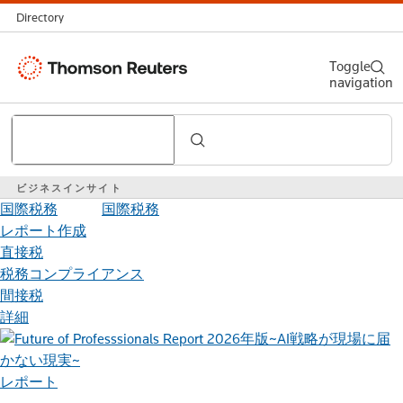
Directory
Thomson
Toggle
navigation
Reuters
Search
ビジネスインサイト
国際税務
国際税務
レポート作成
直接税
税務コンプライアンス
間接税
詳細
レポート