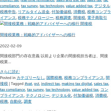
compliance
,
tax survey
,
tax technology
,
value added tax
,
デジタル
税務申告
,
リアルタイム送金
,
付加価値税
,
消費税
,
税務コンプラ
イアンス
,
税務テクノロージー
,
税務調査
,
間接税
,
電子商取引
間接税
間接税業務：戦略的アドバイザーへの移行
2022-02-09
間接税部門の存在意義 以前より企業の間接税担当者は、間接
税業…
さらに読む
Posted in
カテゴリーなし
,
国際税務
,
税務コンプライアンス
,
間
接税
|
Tagged
#vat
,
gst
,
indirect tax
,
making tax digital
,
sales tax
,
tax compliance
,
tax survey
,
tax technology
,
value added tax
,
コン
プライアンス
,
テクノロジー
,
デジタル化
,
付加価値税
,
消費税
,
税務
,
自動化
,
調査