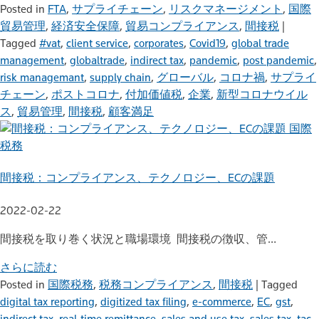
Posted in
FTA
,
サプライチェーン
,
リスクマネージメント
,
国際
貿易管理
,
経済安全保障
,
貿易コンプライアンス
,
間接税
|
Tagged
#vat
,
client service
,
corporates
,
Covid19
,
global trade
management
,
globaltrade
,
indirect tax
,
pandemic
,
post pandemic
,
risk managemant
,
supply chain
,
グローバル
,
コロナ禍
,
サプライ
チェーン
,
ポストコロナ
,
付加価値税
,
企業
,
新型コロナウイル
ス
,
貿易管理
,
間接税
,
顧客満足
国際
税務
間接税：コンプライアンス、テクノロジー、ECの課題
2022-02-22
間接税を取り巻く状況と職場環境 間接税の徴収、管…
さらに読む
Posted in
国際税務
,
税務コンプライアンス
,
間接税
|
Tagged
digital tax reporting
,
digitized tax filing
,
e-commerce
,
EC
,
gst
,
indirect tax
,
real-time remittance
,
sales and use tax
,
sales tax
,
tac