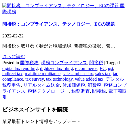
国
際税務
間接税：コンプライアンス、テクノロジー、ECの課題
2022-02-22
間接税を取り巻く状況と職場環境 間接税の徴収、管…
さらに読む
Posted in
国際税務
,
税務コンプライアンス
,
間接税
|
Tagged
digital tax reporting
,
digitized tax filing
,
e-commerce
,
EC
,
gst
,
indirect tax
,
real-time remittance
,
sales and use tax
,
sales tax
,
tac
compliance
,
tax survey
,
tax technology
,
value added tax
,
デジタル
税務申告
,
リアルタイム送金
,
付加価値税
,
消費税
,
税務コンプ
ライアンス
,
税務テクノロージー
,
税務調査
,
間接税
,
電子商取
引
ビジネスインサイト
を購読
業界最新トレンド情報をアップデート