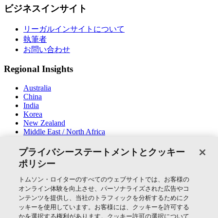
ビジネスインサイト
リーガルインサイトについて
執筆者
お問い合わせ
Regional Insights
Australia
China
India
Korea
New Zealand
Middle East / North Africa
South East Asia
プライバシーステートメントとクッキー
SNSでつながる
ポリシー
トムソン・ロイターのすべてのウェブサイトでは、お客様の
オンライン体験を向上させ、パーソナライズされた広告やコ
ンテンツを提供し、当社のトラフィックを分析するためにク
ッキーを使用しています。お客様には、クッキーを許可する
かを選択する権利があります。クッキー許可の選択について