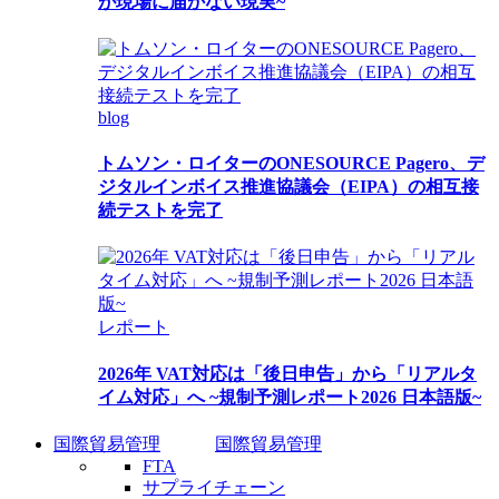
が現場に届かない現実~
blog
トムソン・ロイターのONESOURCE Pagero、デ
ジタルインボイス推進協議会（EIPA）の相互接
続テストを完了
レポート
2026年 VAT対応は「後日申告」から「リアルタ
イム対応」へ ~規制予測レポート2026 日本語版~
国際貿易管理
国際貿易管理
FTA
サプライチェーン