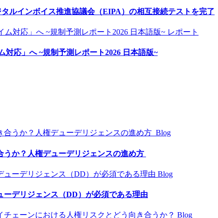
、デジタルインボイス推進協議会（EIPA）の相互接続テストを完了
レポート
ム対応」へ ~規制予測レポート2026 日本語版~
Blog
合うか？人権デューデリジェンスの進め方
Blog
ューデリジェンス（DD）が必須である理由
Blog