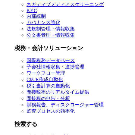
ネガティブメディアスクリーニング
KYC
内部統制
ガバナンス強化
法規制管理・情報収集
公文書管理・情報収集
税務・会計ソリューション
国際税務データベース
子会社情報収集・進捗管理
ワークフロー管理
CbCR作成自動化
税引当計算の自動化
間接税率のリアルタイム提供
間接税の申告・分析
財務報告、ディスクロージャー管理
監査プロセスの効率化
検索する