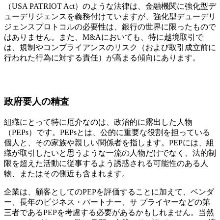
（USA PATRIOT Act）のような法律は、金融機関に強化型デ
ューデリジェンスを義務付けていますが、強化型デューデリ
ジェンスプロトコルの必要性は、銀行の世界に限ったもので
はありません。また、M&Aにおいても、特に越境取引で
は、規制やコンプライアンスのリスク（および取引成立前に
行われた行為に対する責任）が高まる傾向にあります。
政府要人の精査
組織にとって特に厄介なのは、政治的に露出した人物
（PEPs）です。PEPsとは、公的に重要な役割を担っている
個人と、その家族や親しい関係者を指します。PEPには、組
織が取引したいと思うような一流の人物だけでなく、法的制
限を超えた活動に従事するよう誘惑される可能性のある人
物、またはその側近も含まれます。
企業は、顧客としてのPEPを評価することに加えて、ベンダ
ー、長年のビジネス・パートナー、サ プライヤーなどの第
三者であるPEPを考慮する必要があるかもしれません。当然