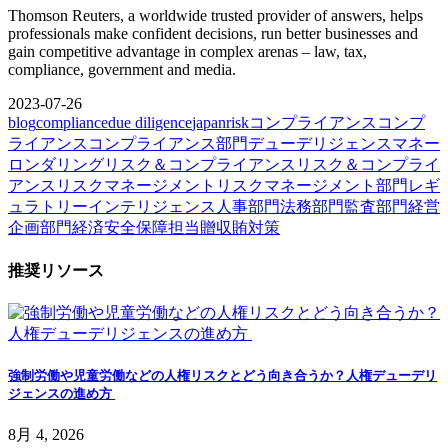
Thomson Reuters, a worldwide trusted provider of answers, helps
professionals make confident decisions, run better businesses and
gain competitive advantage in complex arenas – law, tax,
compliance, government and media.
2023-07-26
blog
compliance
due diligence
japan
risk
コンプライアンス
コンプ
ライアンス
コンプライアンス部門
デューデリジェンス
マネー
ロンダリング
リスク＆コンプライアンス
リスク＆コンプライ
アンス
リスクマネージメント
リスクマネージメント部門
レギ
ュラトリーインテリジェンス
人事部門
法務部門
監査部門
経営
企画部門
経済安全保障担当
贈収賄対策
推奨リソース
強制労働や児童労働などの人権リスクとどう向き合うか？人権デューデリ
ジェンスの進め方
8月 4, 2026