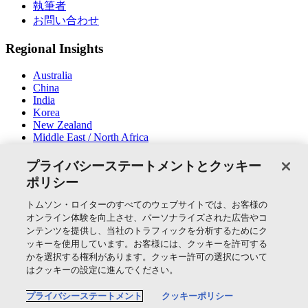
執筆者
お問い合わせ
Regional Insights
Australia
China
India
Korea
New Zealand
Middle East / North Africa
South East Asia
プライバシーステートメントとクッキー
SNSでつながる
ポリシー
トムソン・ロイターのすべてのウェブサイトでは、お客様の
オンライン体験を向上させ、パーソナライズされた広告やコ
ンテンツを提供し、当社のトラフィックを分析するためにク
ッキーを使用しています。お客様には、クッキーを許可する
かを選択する権利があります。クッキー許可の選択について
Thomson Reuters
はクッキーの設定に進んでください。
Cookie Policy
プライバシーステートメント
クッキーポリシー
クッキーの設定