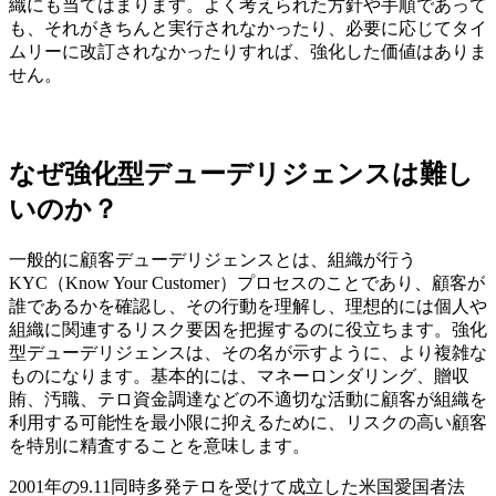
織にも当てはまります。よく考えられた方針や手順であって
も、それがきちんと実行されなかったり、必要に応じてタイ
ムリーに改訂されなかったりすれば、強化した価値はありま
せん。
なぜ強化型デューデリジェンスは難し
いのか？
一般的に顧客デューデリジェンスとは、組織が行う
KYC（Know Your Customer）プロセスのことであり、顧客が
誰であるかを確認し、その行動を理解し、理想的には個人や
組織に関連するリスク要因を把握するのに役立ちます。強化
型デューデリジェンスは、その名が示すように、より複雑な
ものになります。基本的には、マネーロンダリング、贈収
賄、汚職、テロ資金調達などの不適切な活動に顧客が組織を
利用する可能性を最小限に抑えるために、リスクの高い顧客
を特別に精査することを意味します。
2001年の9.11同時多発テロを受けて成立した米国愛国者法