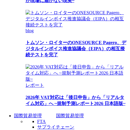
が現場に届かない現実~
blog
トムソン・ロイターのONESOURCE Pagero、デ
ジタルインボイス推進協議会（EIPA）の相互接
続テストを完了
レポート
2026年 VAT対応は「後日申告」から「リアルタ
イム対応」へ ~規制予測レポート2026 日本語版~
国際貿易管理
国際貿易管理
FTA
サプライチェーン