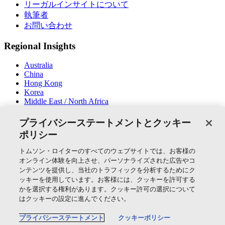
リーガルインサイトについて
執筆者
お問い合わせ
Regional Insights
Australia
China
Hong Kong
Korea
Middle East / North Africa
New Zealand
South East Asia
プライバシーステートメントとクッキー
ポリシー
SNSでつながる
トムソン・ロイターのすべてのウェブサイトでは、お客様の
オンライン体験を向上させ、パーソナライズされた広告やコ
ンテンツを提供し、当社のトラフィックを分析するためにク
ッキーを使用しています。お客様には、クッキーを許可する
かを選択する権利があります。クッキー許可の選択について
Thomson Reuters
はクッキーの設定に進んでください。
Cookie Policy
プライバシーステートメント
クッキーポリシー
クッキーの設定