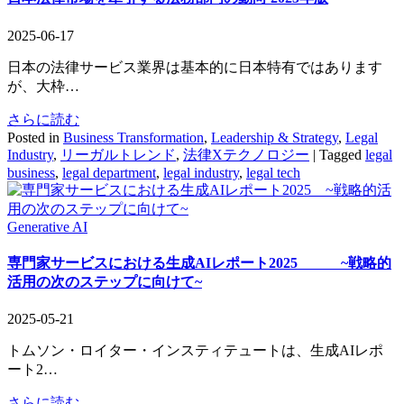
2025-06-17
日本の法律サービス業界は基本的に日本特有ではあります
が、大枠…
さらに読む
Posted in
Business Transformation
,
Leadership & Strategy
,
Legal
Industry
,
リーガルトレンド
,
法律Xテクノロジー
|
Tagged
legal
business
,
legal department
,
legal industry
,
legal tech
Generative AI
専門家サービスにおける生成AIレポート2025 ~戦略的
活用の次のステップに向けて~
2025-05-21
トムソン・ロイター・インスティテュートは、生成AIレポ
ート2…
さらに読む