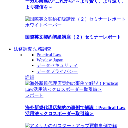
ーガル業務の”これから”～より賢く、より速く、
より確信を～
ホワイトペーパー
国際英文契約初級講座（２）セミナーレポート
法務調査
法務調査
Practical Law
Westlaw Japan
データセキュリティ
データプライバシー
詳細
レポート
海外新規代理店契約の事例で解説！Practical Law
活用法＜クロスボーダー取引編＞