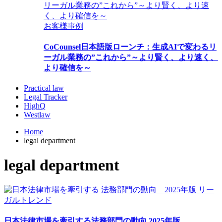
お客様事例
CoCounsel日本語版ローンチ：生成AIで変わるリ
ーガル業務の”これから”～より賢く、より速く、
より確信を～
Practical law
Legal Tracker
HighQ
Westlaw
Home
legal department
legal department
リー
ガルトレンド
日本法律市場を牽引する法務部門の動向 2025年版