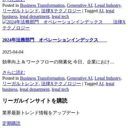
Posted in
Business Transformation
,
Generative AI
,
Legal Industry
,
リーガルトレンド
,
法律Xテクノロジー
|
Tagged
AI
,
legal
business
,
legal department
,
legal tech
法律X
テクノロジー
2024年法務部門 オペレーションインデックス
2025-04-04
効率向上 & ワークフローの簡素化 今日、企業におけ…
さらに読む
Posted in
Business Transformation
,
Generative AI
,
Legal Industry
,
リーガルトレンド
,
法律Xテクノロジー
|
Tagged
AI
,
legal
business
,
legal department
,
legal tech
リーガルインサイト
を購読
業界最新トレンド情報をアップデート
定期購読