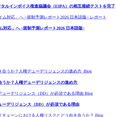
、デジタルインボイス推進協議会（EIPA）の相互接続テストを完了
レポート
ム対応」へ ~規制予測レポート2026 日本語版~
Blog
合うか？人権デューデリジェンスの進め方
Blog
ューデリジェンス（DD）が必須である理由
Blog