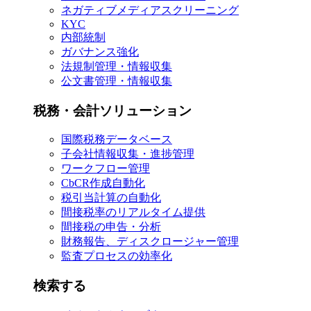
ネガティブメディアスクリーニング
KYC
内部統制
ガバナンス強化
法規制管理・情報収集
公文書管理・情報収集
税務・会計ソリューション
国際税務データベース
子会社情報収集・進捗管理
ワークフロー管理
CbCR作成自動化
税引当計算の自動化
間接税率のリアルタイム提供
間接税の申告・分析
財務報告、ディスクロージャー管理
監査プロセスの効率化
検索する