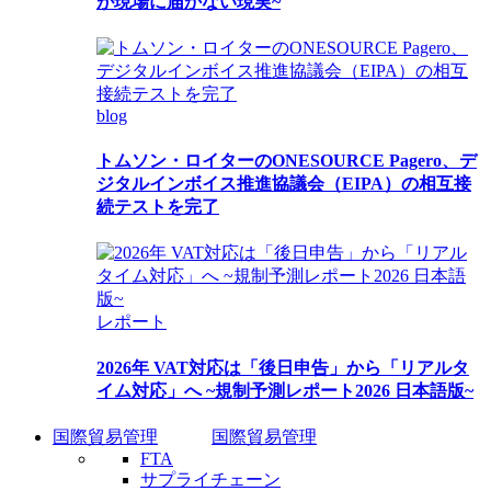
が現場に届かない現実~
blog
トムソン・ロイターのONESOURCE Pagero、デ
ジタルインボイス推進協議会（EIPA）の相互接
続テストを完了
レポート
2026年 VAT対応は「後日申告」から「リアルタ
イム対応」へ ~規制予測レポート2026 日本語版~
国際貿易管理
国際貿易管理
FTA
サプライチェーン