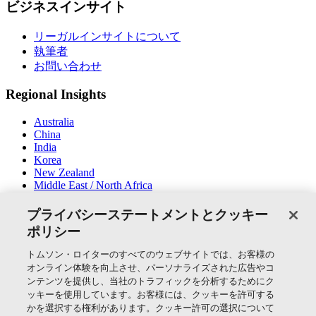
ビジネスインサイト
リーガルインサイトについて
執筆者
お問い合わせ
Regional Insights
Australia
China
India
Korea
New Zealand
Middle East / North Africa
South East Asia
プライバシーステートメントとクッキー
SNSでつながる
ポリシー
トムソン・ロイターのすべてのウェブサイトでは、お客様の
オンライン体験を向上させ、パーソナライズされた広告やコ
ンテンツを提供し、当社のトラフィックを分析するためにク
ッキーを使用しています。お客様には、クッキーを許可する
かを選択する権利があります。クッキー許可の選択について