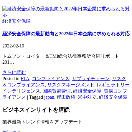
経済安全保障
経済安全保障の最新動向と2022年日本企業に求められる対応
2022-02-10
トムソン・ロイター＆TMI総合法律事務所合同リポート
201…
さらに読む
Posted in
FTA
,
コンプライアンス
,
サプライチェーン
,
リスク
＆コンプライアンス
,
リスクマネージメント
,
レギュラトリー
インテリジェンス
,
国際貿易管理
,
経済安全保障
,
貿易コンプ
ライアンス
|
Tagged
japan
,
岸田政権
,
米中対立
,
経済安全保障
ビジネスインサイト
を購読
業界最新トレンド情報をアップデート