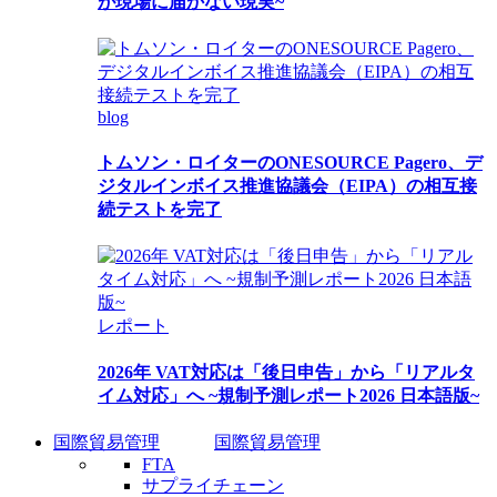
が現場に届かない現実~
blog
トムソン・ロイターのONESOURCE Pagero、デ
ジタルインボイス推進協議会（EIPA）の相互接
続テストを完了
レポート
2026年 VAT対応は「後日申告」から「リアルタ
イム対応」へ ~規制予測レポート2026 日本語版~
国際貿易管理
国際貿易管理
FTA
サプライチェーン