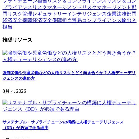
プライチェーン担当
リスク＆コンプライアンス
リスク＆コン
プライアンス
リスクマネージメント
リスクマネージメント部
門
リスク管理
レギュラトリーインテリジェンス
企業
法務部門
経済安全保障
経済安全保障担当
貿易コンプライアンス
輸出入
担当
推奨リソース
強制労働や児童労働などの人権リスクとどう向き合うか？人権デューデリ
ジェンスの進め方
8月 4, 2026
サステナブル・サプライチェーンの構築に人権デューデリジェンス
（DD）が必須である理由