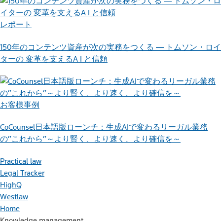
レポート
150年のコンテンツ資産が次の実務をつくる ― トムソン・ロイ
ターの 変革を支えるA I と信頼
お客様事例
CoCounsel日本語版ローンチ：生成AIで変わるリーガル業務
の”これから”～より賢く、より速く、より確信を～
Practical law
Legal Tracker
HighQ
Westlaw
Home
Knowledge management