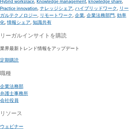
Hybrid workplace
,
Knowledge management
,
knowledge share
,
Practice innovation
,
ナレッジシェア
,
ハイブリッドワーク
,
リー
ガルテクノロジー
,
リモートワーク
,
企業
,
企業法務部門
,
効率
化
,
情報シェア
,
知識共有
リーガルインサイト
を購読
業界最新トレンド情報をアップデート
定期購読
職種
企業法務部
弁護士事務所
会社役員
リソース
ウェビナー