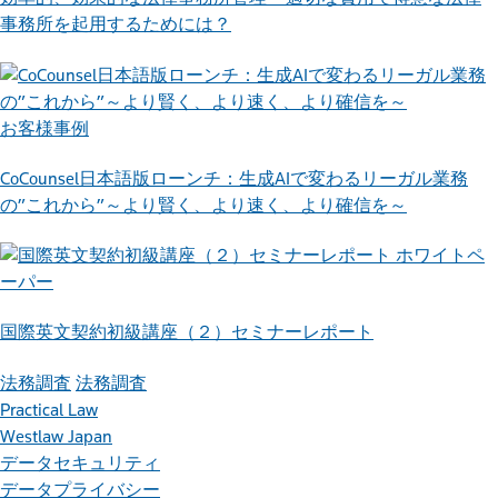
事務所を起用するためには？
お客様事例
CoCounsel日本語版ローンチ：生成AIで変わるリーガル業務
の”これから”～より賢く、より速く、より確信を～
ホワイトペ
ーパー
国際英文契約初級講座（２）セミナーレポート
法務調査
法務調査
Practical Law
Westlaw Japan
データセキュリティ
データプライバシー