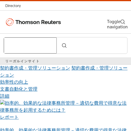
Directory
Thomson
Toggle
navigation
Reuters
Search
リーガルインサイト
契約書作成・管理ソリューション
契約書作成・管理ソリュー
ション
効率性の向上
文書自動化と管理
詳細
レポート
効率的、効果的な法律事務所管理 – 適切な費用で得意な法律