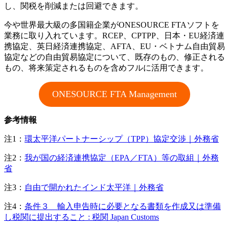
し、関税を削減または回避できます。
今や世界最大級の多国籍企業がONESOURCE FTAソフトを
業務に取り入れています。RCEP、CPTPP、日本・EU経済連
携協定、英日経済連携協定、AFTA、EU・ベトナム自由貿易
協定などの自由貿易協定について、既存のもの、修正される
もの、将来策定されるものを含めフルに活用できます。
ONESOURCE FTA Management
参考情報
注1：
環太平洋パートナーシップ（TPP）協定交渉｜外務省
注2：
我が国の経済連携協定（EPA／FTA）等の取組｜外務
省
注3：
自由で開かれたインド太平洋｜外務省
注4：
条件３ 輸入申告時に必要となる書類を作成又は準備
し税関に提出すること : 税関 Japan Customs