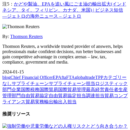
注5：
かどや製油、EPAを追い風にごま油の輸出拡大(インド
ネシア、タイ、フィリピン、カナダ、米国) | ビジネス短信
―ジェトロの海外ニュース – ジェトロ
By:
Thomson Reuters
Thomson Reuters, a worldwide trusted provider of answers, helps
professionals make confident decisions, run better businesses and
gain competitive advantage in complex arenas – law, tax,
compliance, government and media.
2024-01-15
blog
Chief Financial Officer
EPA
fta
FTA
globaltrade
TPP
カテゴリー
なし
サプライチェーン
サプライチェーン担当
ロジスティック
部門
企業
国際税務
国際貿易
国際貿易管理
最高経営責任者
生産
管理部門
自由貿易協定
自由貿易協定担当
調達担当
貿易コンプ
ライアンス
貿易実務
輸出
輸出入担当
推奨リソース