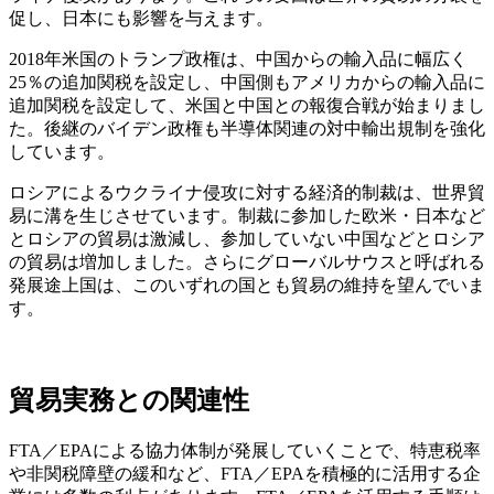
促し、日本にも影響を与えます。
2018年米国のトランプ政権は、中国からの輸入品に幅広く
25％の追加関税を設定し、中国側もアメリカからの輸入品に
追加関税を設定して、米国と中国との報復合戦が始まりまし
た。後継のバイデン政権も半導体関連の対中輸出規制を強化
しています。
ロシアによるウクライナ侵攻に対する経済的制裁は、世界貿
易に溝を生じさせています。制裁に参加した欧米・日本など
とロシアの貿易は激減し、参加していない中国などとロシア
の貿易は増加しました。さらにグローバルサウスと呼ばれる
発展途上国は、このいずれの国とも貿易の維持を望んでいま
す。
貿易実務との関連性
FTA／EPAによる協力体制が発展していくことで、特恵税率
や非関税障壁の緩和など、FTA／EPAを積極的に活用する企